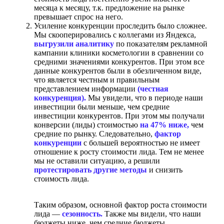
месяца к месяцу, т.к. предложение на рынке
превышает спрос на него.
Усиление конкуренции проследить было сложнее.
Мы скооперировались с коллегами из Яндекса,
выгрузили аналитику
по показателям рекламной
кампании клиники косметологии в сравнении
со
средними значениями конкурентов. При этом все
данные конкурентов были в обезличенном виде,
что является честным и правильным
представлением информации
(честная
конкуренция).
Мы увидели, что в периоде наши
инвестиции были меньше, чем средние
инвестиции конкурентов. При этом мы получали
конверсии (лиды) стоимостью
на 47% ниже,
чем
средние по рынку. Следовательно,
фактор
конкуренции
с большей вероятностью не имеет
отношение к росту стоимости лида. Тем не менее
мы не оставили ситуацию, а решили
протестировать другие методы
и снизить
стоимость лида.
Таким образом, основной фактор роста стоимости
лида —
сезонность.
Также мы видели, что наши
бюджеты ниже, чем средние бюджеты