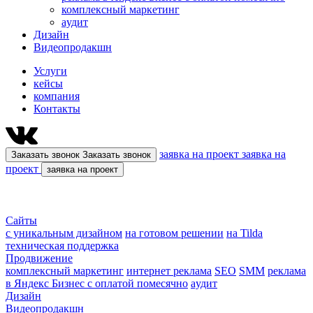
комплексный маркетинг
aудит
Дизайн
Видеопродакшн
Услуги
кейсы
компания
Контакты
заявка на проект
заявка на
Заказать звонок
Заказать звонок
проект
заявка на проект
Сайты
с уникальным дизайном
на готовом решении
на Tilda
техническая поддержка
Продвижение
комплексный маркетинг
интернет реклама
SEO
SMM
реклама
в Яндекс Бизнес с оплатой помесячно
aудит
Дизайн
Видеопродакшн