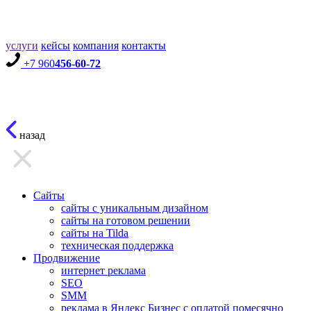
услуги
кейсы
компания
контакты
+7 960
456-60-72
назад
Сайты
сайты с уникальным дизайном
сайты на готовом решении
сайты на Tilda
техническая поддержка
Продвижение
интернет реклама
SEO
SMM
реклама в Яндекс Бизнес с оплатой помесячно