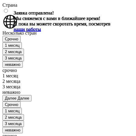
Страна
Заявка отправлена!
Заявка отправлена!
Заявка отправлена!
Заявка отправлена!
Заявка отправлена!
Мы свяжемся с вами в ближайшее время!
Мы свяжемся с вами в ближайшее время!
Мы свяжемся с вами в ближайшее время!
Мы свяжемся с вами в ближайшее время!
Мы свяжемся с вами в ближайшее время!
А пока вы можете скоротать время, посмотрев
А пока вы можете скоротать время, посмотрев
А пока вы можете скоротать время, посмотрев
А пока вы можете скоротать время, посмотрев
А пока вы можете скоротать время, посмотрев
наши работы
наши работы
наши работы
наши работы
наши работы
Несколько стран
Срочно
1 месяц
2 месяца
3 месяца
неважно
срочно
1 месяц
2 месяца
3 месяца
неважно
Далее
Далее
Срочно
1 месяц
2 месяца
3 месяца
неважно
срочно