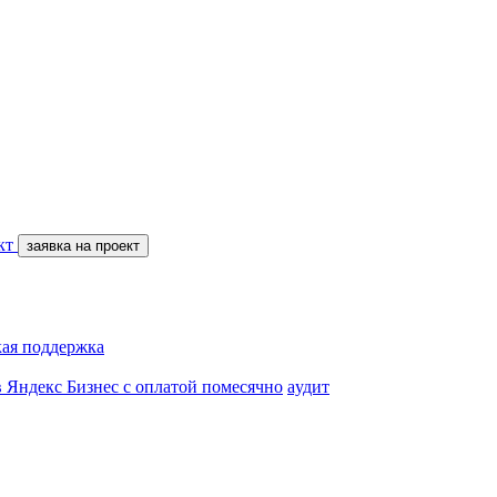
кт
заявка на проект
кая поддержка
в Яндекс Бизнес с оплатой помесячно
aудит