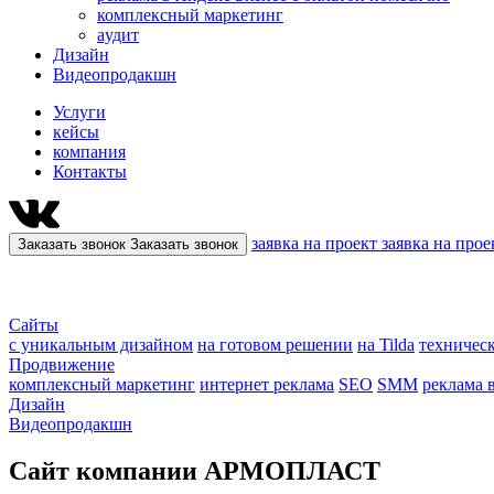
комплексный маркетинг
aудит
Дизайн
Видеопродакшн
Услуги
кейсы
компания
Контакты
заявка на проект
заявка на прое
Заказать звонок
Заказать звонок
Сайты
с уникальным дизайном
на готовом решении
на Tilda
техничес
Продвижение
комплексный маркетинг
интернет реклама
SEO
SMM
реклама 
Дизайн
Видеопродакшн
Сайт компании АРМОПЛАСТ