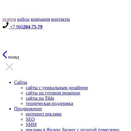
услуги
кейсы
компания
контакты
+7 960
204-75-79
назад
Сайты
сайты с уникальным дизайном
сайты на готовом решении
сайты на Tilda
техническая поддержка
Продвижение
интернет реклама
SEO
SMM
реклама в Яндекс Бизнес с оплатой помесячно